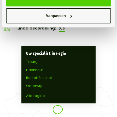
Tijd en aandacht
Dynamisch en vernieuwend
Aanpassen
9.8
Funda beoordeling:
Uw specialist in regio
Tilburg
Udenhout
Berkel-Enschot
Oisterwijk
Alle regio's