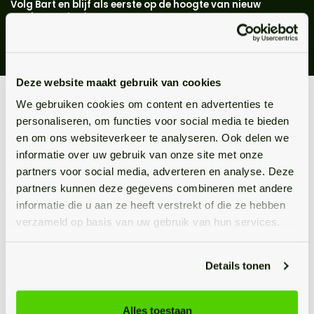
Volg Bart en blijf als eerste op de hoogte van nieuw
woningaanbod.
instagram
facebook
Deze website maakt gebruik van cookies
We gebruiken cookies om content en advertenties te
WAAROM
personaliseren, om functies voor social media te bieden
Kiezen voor Bart uw
en om ons websiteverkeer te analyseren. Ook delen we
informatie over uw gebruik van onze site met onze
makelaar?
partners voor social media, adverteren en analyse. Deze
partners kunnen deze gegevens combineren met andere
Een full-service makelaarskantoor met een uitstekende
informatie die u aan ze heeft verstrekt of die ze hebben
verzameld op basis van uw gebruik van hun services.
service en alles aan boord om uw woning voor een
goede prijs en zonder zorgen optimaal te verkopen!
Details tonen
Oog voor duurzaamheid
Alles toestaan