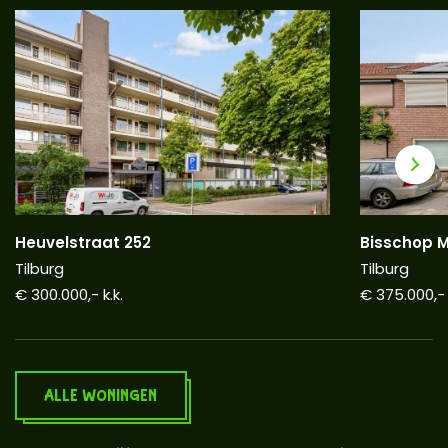
Heuvelstraat 252
Bisschop M
Tilburg
Tilburg
€ 300.000,- k.k.
€ 375.000,- 
ALLE WONINGEN