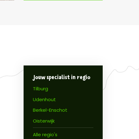
Jouw specialist in regio
Tilburg
Udenhout
Berkel-Enschot
Oisterwijk
Alle regio's