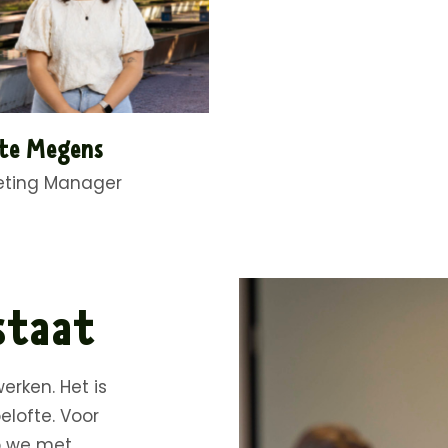
te Megens
eting Manager
staat
erken. Het is
elofte. Voor
p we met