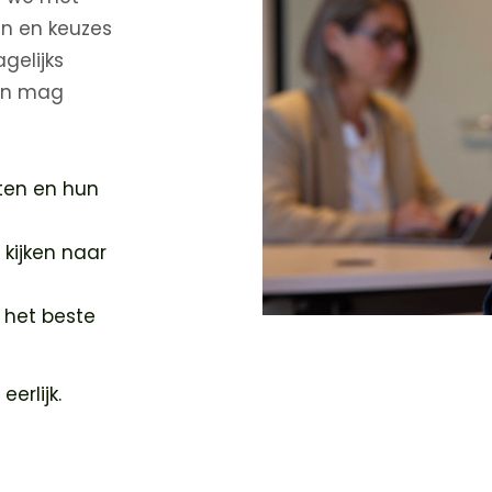
n en keuzes
gelijks
aan mag
nten en hun
 kijken naar
 het beste
eerlijk.