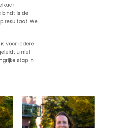
elkaar
 bindt is de
p resultaat. We
is voor iedere
leidt u niet
grijke stap in