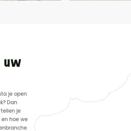
t uw
sta je open
ak? Dan
tellen je
n en hoe we
izenbranche