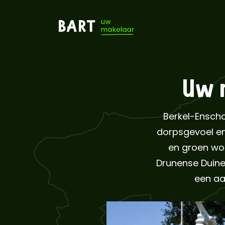
Uw 
Berkel-Enscho
dorpsgevoel en
en groen won
Drunense Duinen
een aa