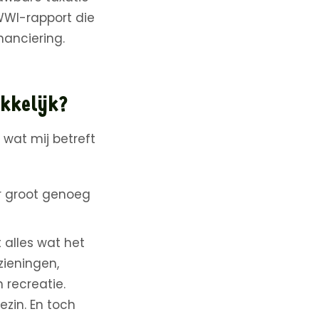
WWI-rapport die
nanciering.
kkelijk?
 wat mij betreft
r groot genoeg
 alles wat het
ieningen,
 recreatie.
ezin. En toch