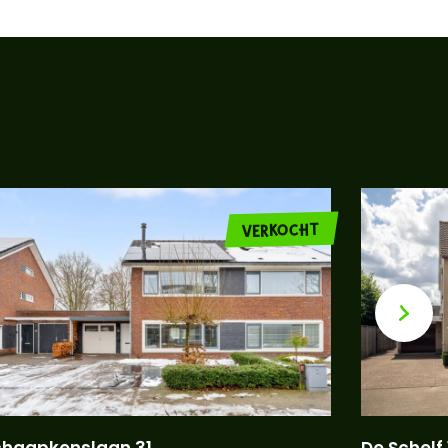
VERKOCHT
chaapkenslaan 31
De Schelf 