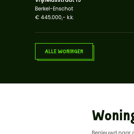
Berkel-Enschot
€ 445.000,- k.k.
ALLE WONINGEN
Woning
Benieuwd naar d