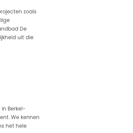
rojecten zoals
lige
trandbad De
jkheid uit die
in Berkel-
ient. We kennen
ns het hele