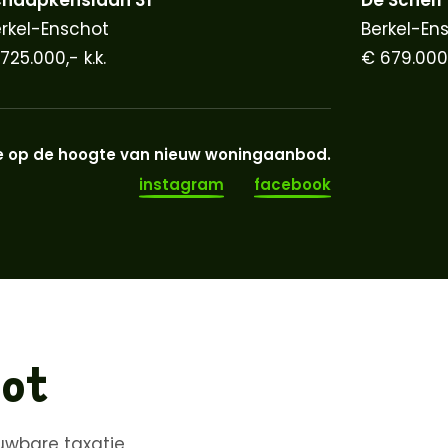
rkel-Enschot
Berkel-En
725.000,- k.k.
€ 679.000,
rste op de hoogte van nieuw woningaanbod.
instagram
facebook
hot
uwbare taxatie