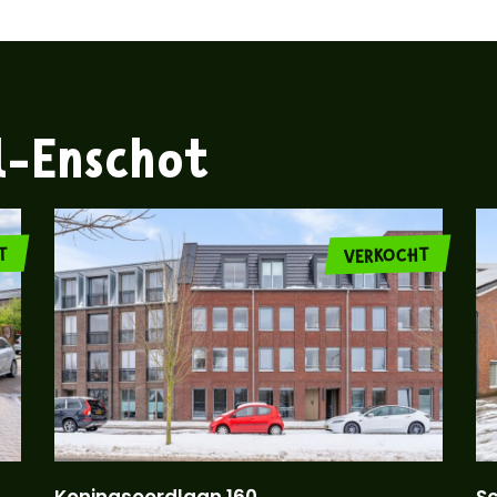
l-Enschot
T
VERKOCHT
Koningsoordlaan 160
S