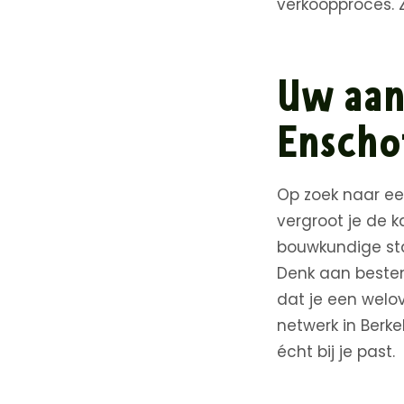
verkoopproces. 
Uw aan
Enscho
Op zoek naar ee
vergroot je de k
bouwkundige staa
Denk aan bestem
dat je een welo
netwerk in Berk
écht bij je past.