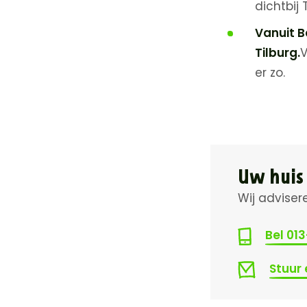
dichtbij 
Vanuit B
Tilburg.
V
er zo.
Uw huis
Wij adviser
Bel 01
Stuur 