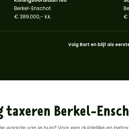
Berkel-Enschot
Be
€ 389.000,- k.k.
€ 
Volg Bart en blijf als ee
 taxeren Berkel-Ensc
e waarde van je huis? Voor een duidelijke en betro