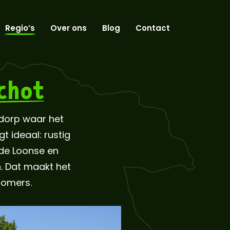
Regio’s
Over ons
Blog
Contact
chot
 dorp waar het
 ideaal: rustig
 de Loonse en
n. Dat maakt het
romers.