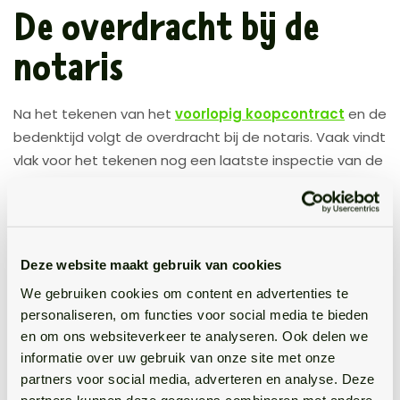
De overdracht bij de
notaris
Na het tekenen van het
voorlopig koopcontract
en de
bedenktijd volgt de overdracht bij de notaris. Vaak vindt
vlak voor het tekenen nog een laatste inspectie van de
woning plaats, zodat je kunt controleren of alles is zoals
afgesproken. Dit is het moment waarop de woning
officieel van eigenaar wisselt. De notaris stelt de
leveringsakte
en de
hypotheekakte
op en
Deze website maakt gebruik van cookies
controleert of alles juridisch klopt. Op de dag van
We gebruiken cookies om content en advertenties te
overdracht worden deze akten ondertekend en wordt
personaliseren, om functies voor social media te bieden
de koopsom via de notaris geregeld. Naast de
en om ons websiteverkeer te analyseren. Ook delen we
koopsom zijn er bij het kopen van een huis ook
informatie over uw gebruik van onze site met onze
bijkomende kosten, zoals overdrachtsbelasting,
partners voor social media, adverteren en analyse. Deze
notariskosten en kosten voor de hypotheek. Zodra de
partners kunnen deze gegevens combineren met andere