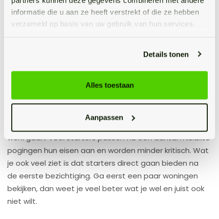
handtekeningen zijn gezet en de sleutels worden
informatie die u aan ze heeft verstrekt of die ze hebben
overgedragen, is de koop afgerond en ben je officieel
verzameld op basis van uw gebruik van hun services.
eigenaar van je nieuwe huis.
Details tonen
Een huis kopen als
starter
Alles toestaan
Is dat nog wel mogelijk? Ondanks dat het een lastige
Aanpassen
situatie is op het moment, moet je wel strategisch te
werk gaan. Veel starters passen na een aantal mislukte
pogingen hun eisen aan en worden minder kritisch. Wat
je ook veel ziet is dat starters direct gaan bieden na
de eerste bezichtiging. Ga eerst een paar woningen
bekijken, dan weet je veel beter wat je wel en juist ook
niet wilt.