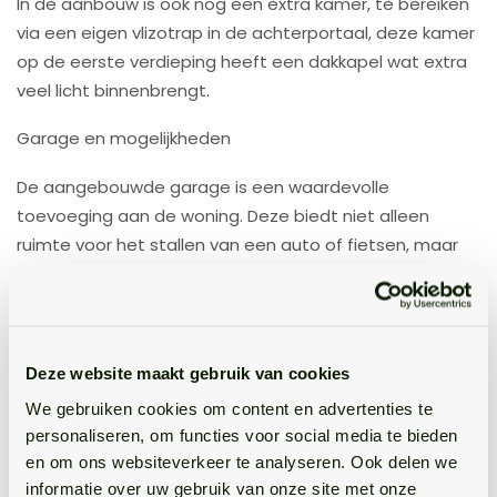
In de aanbouw is ook nog een extra kamer, te bereiken
via een eigen vlizotrap in de achterportaal, deze kamer
op de eerste verdieping heeft een dakkapel wat extra
veel licht binnenbrengt.
Garage en mogelijkheden
De aangebouwde garage is een waardevolle
toevoeging aan de woning. Deze biedt niet alleen
ruimte voor het stallen van een auto of fietsen, maar
kan ook dienen als werkruimte, hobbyruimte of opslag.
Wat deze woning extra bijzonder maakt, is de
mogelijkheid om, in overleg met en na goedkeuring van
Deze website maakt gebruik van cookies
de gemeente, een mantelzorgwoning te realiseren. Dit
maakt het object uitermate geschikt voor bijvoorbeeld
We gebruiken cookies om content en advertenties te
personaliseren, om functies voor social media te bieden
dubbele bewoning, het verzorgen van een familielid aan
en om ons websiteverkeer te analyseren. Ook delen we
huis of het creëren van een zelfstandige woonruimte.
informatie over uw gebruik van onze site met onze
Deze extra mogelijkheden maken de woning