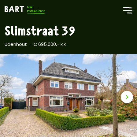
Slimstraat 39
Udenhout
€ 695.000,- k.k.