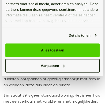
partners voor social media, adverteren en analyse. Deze
toekomstbestendig en aantrekkelijk voor een brede
partners kunnen deze gegevens combineren met andere
doelgroep.
informatie die u aan ze heeft verstrekt of die ze hebben
verzameld op basis van uw gebruik van hun services.
Tuin
De tuin vormt een fijne verlenging van de woning. Hier
Details tonen
kun je in alle rust genieten van het buitenleven. Er is
voldoende ruimte voor een terras, een speelplek voor
kinderen of een groene inrichting met beplanting.
Alles toestaan
Dankzij de situering biedt de tuin zowel zon als
Aanpassen
schaduw, waardoor het op elk moment van de dag een
prettige plek is om te verblijven. Of je nu houdt van
tuinieren, ontspannen of gezellig samenzijn met familie
en vrienden, deze tuin biedt de ruimte.
Slimstraat 39 is geen standaard woning. Het is een huis
met een verhaal, met karakter en met mogelijkheden.