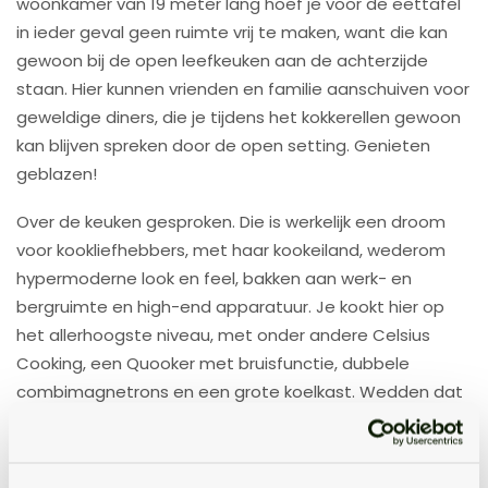
woonkamer van 19 meter lang hoef je voor de eettafel
in ieder geval geen ruimte vrij te maken, want die kan
gewoon bij de open leefkeuken aan de achterzijde
staan. Hier kunnen vrienden en familie aanschuiven voor
geweldige diners, die je tijdens het kokkerellen gewoon
kan blijven spreken door de open setting. Genieten
geblazen!
Over de keuken gesproken. Die is werkelijk een droom
voor kookliefhebbers, met haar kookeiland, wederom
hypermoderne look en feel, bakken aan werk- en
bergruimte en high-end apparatuur. Je kookt hier op
het allerhoogste niveau, met onder andere Celsius
Cooking, een Quooker met bruisfunctie, dubbele
combimagnetrons en een grote koelkast. Wedden dat
dit een van jouw favoriete plekken in huis wordt?
En dan zijn we nog niet klaar met de vertrekken op de