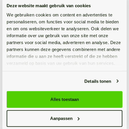
begane grond. Achter de keuken bevinden zich namelijk
Deze website maakt gebruik van cookies
de moderne toiletruimte met hangend closet en de
We gebruiken cookies om content en advertenties te
grote badkamer met vloerverwarming, inloopdouche,
personaliseren, om functies voor social media te bieden
verwarmde spiegel, dubbele wastafelmeubel, toilet en
en om ons websiteverkeer te analyseren. Ook delen we
ingebouwde opbergruimtes. Ook de aansluitingen voor
informatie over uw gebruik van onze site met onze
wasapparatuur zijn hier slim verwerkt in een bergkast.
partners voor social media, adverteren en analyse. Deze
partners kunnen deze gegevens combineren met andere
Eerste verdieping
informatie die u aan ze heeft verstrekt of die ze hebben
verzameld op basis van uw gebruik van hun services.
Middels de trap in de hal kom je terecht op de eerste
verdieping, waar drie slaapkamers en de kast met de
CV-ketel te vinden zijn.
Details tonen
De grootste slaapkamer, aan de rechter voorzijde,
beschikt over alle elementen om een mooie
Alles toestaan
hoofdslaapkamer te vormen. Lees: meer dan genoeg
ruimte voor alle gewenste slaapkamermeubels,
aangenaam veel lichtinval, mooie afwerkingen en
Aanpassen
airconditioning.