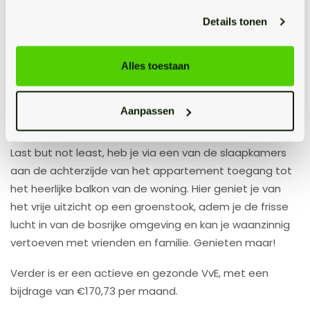
om de deur links achterin de hal te openen. Wat een
Details tonen
heerlijke woonkamer! Je hebt hier meer dan genoeg
ruimte om de kamer te verdelen in een optisch
Alles toestaan
gescheiden zitgedeelte, waar de voetjes lekker
omhoog kunnen, en een eetgedeelte waar je urenlang
kan tafelen. Tijd om jouw spullen te verhuizen! Hier voel
Aanpassen
je je vast in no time thuis.
Last but not least, heb je via een van de slaapkamers
aan de achterzijde van het appartement toegang tot
het heerlijke balkon van de woning. Hier geniet je van
het vrije uitzicht op een groenstook, adem je de frisse
lucht in van de bosrijke omgeving en kan je waanzinnig
vertoeven met vrienden en familie. Genieten maar!
Verder is er een actieve en gezonde VvE, met een
bijdrage van €170,73 per maand.