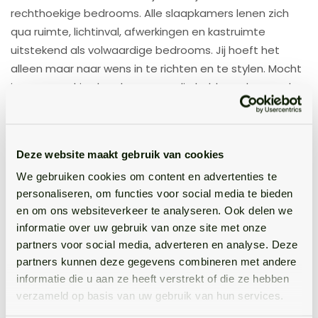
rechthoekige bedrooms. Alle slaapkamers lenen zich
qua ruimte, lichtinval, afwerkingen en kastruimte
uitstekend als volwaardige bedrooms. Jij hoeft het
alleen maar naar wens in te richten en te stylen. Mocht
je nu geen drie slaapkamers nodig hebben, dan zouden
één of twee van deze drie ruimtes bijvoorbeeld ook
kunnen dienen als thuiswerkplek, logeerkamer of
inloopkast. Aan jou de keus!
Deze website maakt gebruik van cookies
Van rechts achter naar rechts voor: we gaan de
We gebruiken cookies om content en advertenties te
ruimtelijke keuken bekijken. Hier kook je heerlijke
personaliseren, om functies voor social media te bieden
gerechten met alle inbouwapparatuur in en op de
en om ons websiteverkeer te analyseren. Ook delen we
hoekopstelling. Mocht de ruimte nu niet helemaal
informatie over uw gebruik van onze site met onze
partners voor social media, adverteren en analyse. Deze
binnen jouw smaak vallen, dan heb je hier alle ruimte,
partners kunnen deze gegevens combineren met andere
mogelijkheden en aansluitingen om het naar wens aan
informatie die u aan ze heeft verstrekt of die ze hebben
te passen.
verzameld op basis van uw gebruik van hun services.
Ben je nog niet overtuigd? Dan is het de hoogste tijd