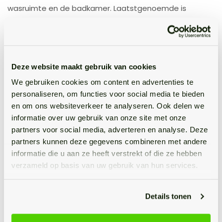
wasruimte en de badkamer. Laatstgenoemde is
uitgerust met een ligbad met douche, een wastafel en
een toilet.
Eerste verdieping
Deze website maakt gebruik van cookies
Je loopt via de trap in de hal naar de overloop van de
We gebruiken cookies om content en advertenties te
eerste verdieping, die toegang biedt tot de twee
personaliseren, om functies voor social media te bieden
slaapkamers en een gangkast met de cv-ketel.
en om ons websiteverkeer te analyseren. Ook delen we
informatie over uw gebruik van onze site met onze
De grootste slaapkamer ligt over de volledige breedte
partners voor social media, adverteren en analyse. Deze
van de woning aan de voorzijde en is voorzien van veel
partners kunnen deze gegevens combineren met andere
daglichttoetreding door de vele ramen, keurige
informatie die u aan ze heeft verstrekt of die ze hebben
afwerkingen en meer dan genoeg ruimte voor alle
verzameld op basis van uw gebruik van hun services.
gewenste meubels. De rustige kleurencombinatie,
samen met de mooie vloer, maken dit een fijne master
Details tonen
bedroom. De kamer aan de achterzijde is tevens netjes
afgewerkt en is goed te gebruiken als tweede