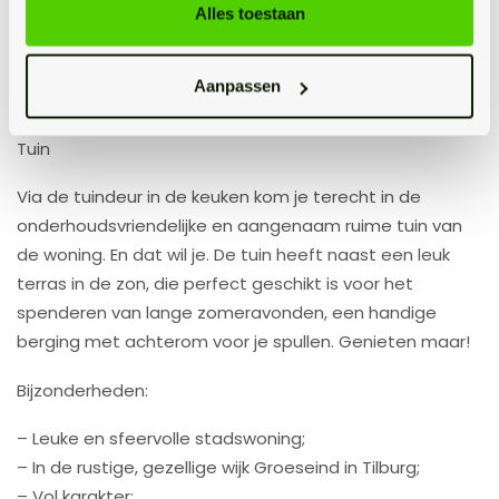
slaapkamer. Je kan deze ruimte naar wens uiteraard
Alles toestaan
ook inzetten voor andere doeleinden. Een
thuiswerkplek? Check. Of kan jij wel een kamer gebruiken
Aanpassen
voor al je kleding en schoenen?
Tuin
Via de tuindeur in de keuken kom je terecht in de
onderhoudsvriendelijke en aangenaam ruime tuin van
de woning. En dat wil je. De tuin heeft naast een leuk
terras in de zon, die perfect geschikt is voor het
spenderen van lange zomeravonden, een handige
berging met achterom voor je spullen. Genieten maar!
Bijzonderheden:
– Leuke en sfeervolle stadswoning;
– In de rustige, gezellige wijk Groeseind in Tilburg;
– Vol karakter;