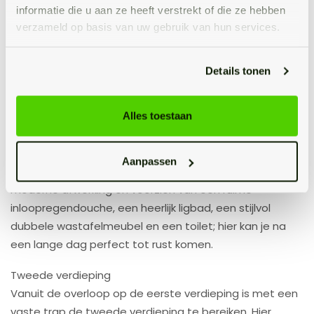
informatie die u aan ze heeft verstrekt of die ze hebben
Mooi afgewerkt, licht en netjes is de overige, kleinere
verzameld op basis van uw gebruik van hun services.
slaapkamer op deze verdieping overigens ook, die je
natuurlijk ook kan inzetten voor andere doeleinden. Heb
jij deze nodig voor een tweede kleine, of ga jij hier een
Details tonen
fijne thuiswerkplek, fitnesskamer of inloopkast van
maken?
Alles toestaan
Aan de voorzijde ontdek je tevens de badkamer.
Correctie: de waanzinnig luxe badkamer (uit 2023), die
Aanpassen
zo uit een woonblad lijkt te komen. Gestyled in een
moderne afwerking en voorzien van een ruime
inloopregendouche, een heerlijk ligbad, een stijlvol
dubbele wastafelmeubel en een toilet; hier kan je na
een lange dag perfect tot rust komen.
Tweede verdieping
Vanuit de overloop op de eerste verdieping is met een
vaste trap de tweede verdieping te bereiken. Hier