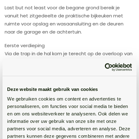
Last but not least voor de begane grond bereik je
vanuit het zitgedeelte de praktische bijkeuken met
ruimte voor opslag en wasaansluiting en de deuren
naar de garage en de achtertuin.
Eerste verdieping
Via de trap in de hal kom je terecht op de overloop van
de eerste verdieping, waar je toegang hebt tot drie
mooie slaapkamers (allen voorzien van een dakkapel)
en de badkamer.
Deze website maakt gebruik van cookies
De grootste twee slaapkamers liggen samen over de
volledige lengte aan de rechterzijde van de verdieping
We gebruiken cookies om content en advertenties te
personaliseren, om functies voor social media te bieden
en zijn allebei aangenaam licht, prachtig gestyled en
en om ons websiteverkeer te analyseren. Ook delen we
meer dan ruim genoeg voor de gewenste
informatie over uw gebruik van onze site met onze
slaapkamermeubels. Ultieme master bedroom en
partners voor social media, adverteren en analyse. Deze
kinderkamer: check!
partners kunnen deze gegevens combineren met andere