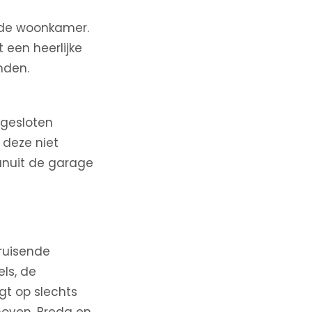
n de woonkamer.
t een heerlijke
nden.
fgesloten
 deze niet
anuit de garage
bruisende
els, de
gt op slechts