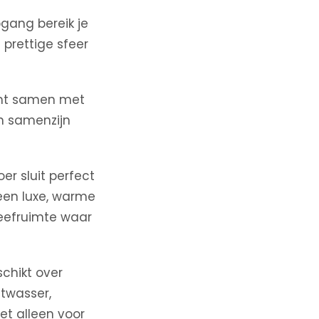
pgang bereik je
 prettige sfeer
ormt samen met
n samenzijn
er sluit perfect
een luxe, warme
leefruimte waar
chikt over
twasser,
et alleen voor