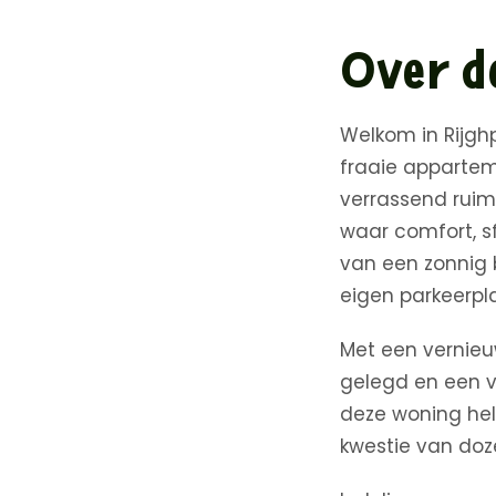
Over d
Welkom in Rijghp
fraaie appartem
verrassend rui
waar comfort, s
van een zonnig 
eigen parkeerpla
Met een vernieuw
gelegd en een 
deze woning hel
kwestie van doz