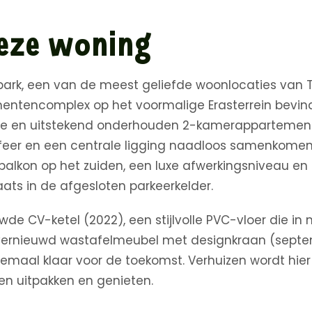
eze woning
ark, een van de meest geliefde woonlocaties van Til
entencomplex op het voormalige Erasterrein bevindt
me en uitstekend onderhouden 2-kamerappartement
feer en een centrale ligging naadloos samenkomen. 
balkon op het zuiden, een luxe afwerkingsniveau en
ats in de afgesloten parkeerkelder.
de CV-ketel (2022), een stijlvolle PVC-vloer die in 
vernieuwd wastafelmeubel met designkraan (septem
emaal klaar voor de toekomst. Verhuizen wordt hie
en uitpakken en genieten.