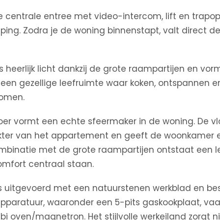
 centrale entree met video-intercom, lift en trapo
ping. Zodra je de woning binnenstapt, valt direct de
 heerlijk licht dankzij de grote raampartijen en v
een gezellige leefruimte waar koken, ontspannen e
omen.
oer vormt een echte sfeermaker in de woning. De vlo
akter van het appartement en geeft de woonkamer 
 combinatie met de grote raampartijen ontstaat een 
mfort centraal staan.
is uitgevoerd met een natuurstenen werkblad en bes
pparatuur, waaronder een 5-pits gaskookplaat, vaa
i oven/magnetron. Het stijlvolle werkeiland zorgt ni