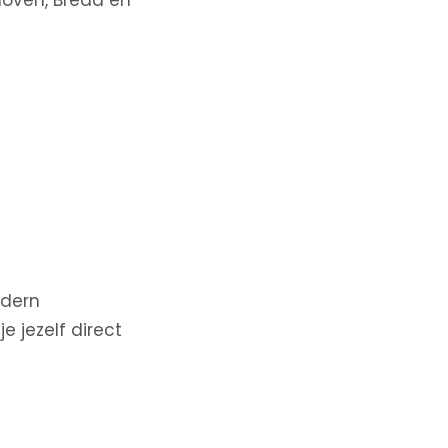
hoven, Breda en
odern
 jezelf direct