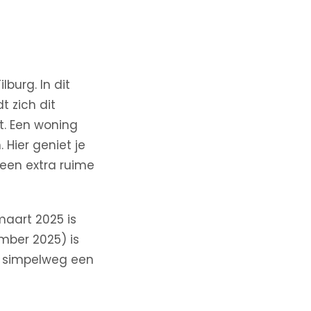
burg. In dit
 zich dit
. Een woning
Hier geniet je
 een extra ruime
maart 2025 is
ber 2025) is
r simpelweg een