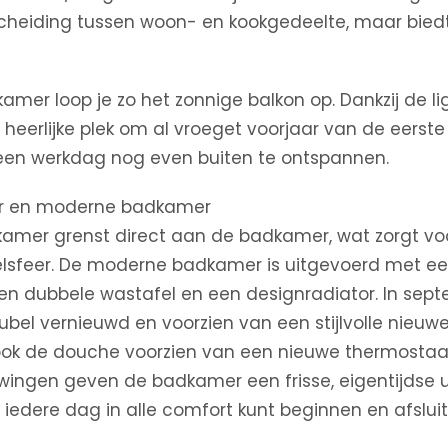
cheiding tussen woon- en kookgedeelte, maar biedt
mer loop je zo het zonnige balkon op. Dankzij de li
n heerlijke plek om al vroeget voorjaar van de eerst
een werkdag nog even buiten te ontspannen.
r en moderne badkamer
kamer grenst direct aan de badkamer, wat zorgt vo
elsfeer. De moderne badkamer is uitgevoerd met e
en dubbele wastafel en een designradiator. In sept
bel vernieuwd en voorzien van een stijlvolle nieuwe
is ook de douche voorzien van een nieuwe thermostaa
wingen geven de badkamer een frisse, eigentijdse ui
 iedere dag in alle comfort kunt beginnen en afsluit