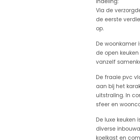
Indeling:
Via de verzorgde
de eerste verdie
op.
De woonkamer is
de open keuken 
vanzelf samenk
De fraaie pvc vl
aan bij het kar
uitstraling. In
sfeer en woonco
De luxe keuken 
diverse inbouwa
koelkast en comb