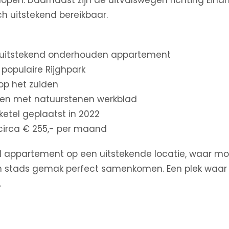
lopen. Daarnaast zijn de uitvalswegen richting Eind
h uitstekend bereikbaar.
n uitstekend onderhouden appartement
 populaire Rijghpark
op het zuiden
ken met natuurstenen werkblad
ketel geplaatst in 2022
 circa € 255,- per maand
 appartement op een uitstekende locatie, waar m
stads gemak perfect samenkomen. Een plek waar je
.