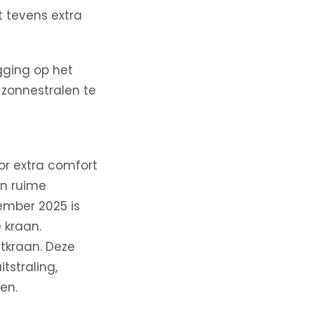
 tevens extra
gging op het
e zonnestralen te
or extra comfort
en ruime
ember 2025 is
 kraan.
tkraan. Deze
tstraling,
en.