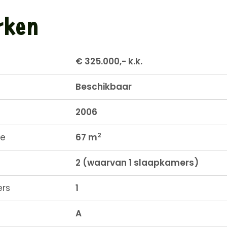
rken
€ 325.000,- k.k.
Beschikbaar
2006
2
te
67 m
2 (waarvan 1 slaapkamers)
rs
1
A