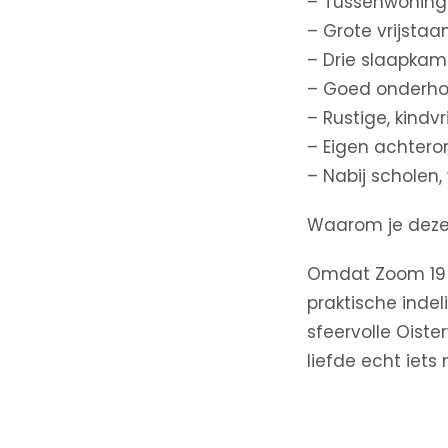
– Tussenwoning 
– Grote vrijsta
– Drie slaapkam
– Goed onderho
– Rustige, kindv
– Eigen achter
– Nabij scholen,
Waarom je deze 
Omdat Zoom 19 p
praktische indel
sfeervolle Oiste
liefde echt iet