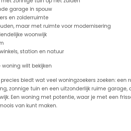
met zonnige tuin op het zuiden
ande garage in spouw
ers en zolderruimte
uden, maar met ruimte voor modernisering
riendelijke woonwijk
om
 winkels, station en natuur
woning wilt bekijken
recies biedt wat veel woningzoekers zoeken: een ru
ing, zonnige tuin en een uitzonderlijk ruime garage, 
rwijk. Een woning met potentie, waar je met een friss
s moois van kunt maken.