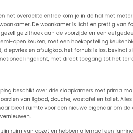
en het overdekte entree kom je in de hal met meterk
woonkamer. De woonkamer is licht en prettig van f
 gezellige zithoek aan de voorzijde en een eetgede
 semi-open keuken, met een hoekopstelling keukenbl
, diepvries en afzuigkap, het fornuis is los, bevindt 
functioneel ingericht, met direct toegang tot het ter
eping beschikt over drie slaapkamers met prima ma
rzien van ligbad, douche, wastafel en toilet. Alles 
aar biedt ruimte voor een nieuwe eigenaar om de
vernieuwen.
zijn ruim van opzet en hebben allemaal een laminaa