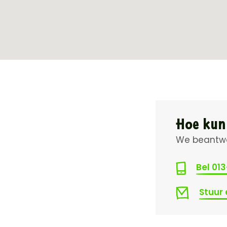
Hoe kun
We beantwo
Bel 01
Stuur 