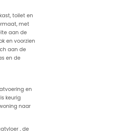
ast, toilet en
ormaat, met
elte aan de
ok en voorzien
zich aan de
ras en de
atvoering en
is keurig
 woning naar
tvloer , de