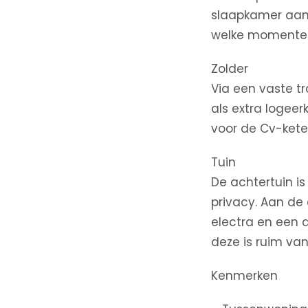
slaapkamer aan d
welke momenteel 
Zolder
Via een vaste tr
als extra logee
voor de Cv-ketel
Tuin
De achtertuin i
privacy. Aan de 
electra en een 
deze is ruim va
Kenmerken