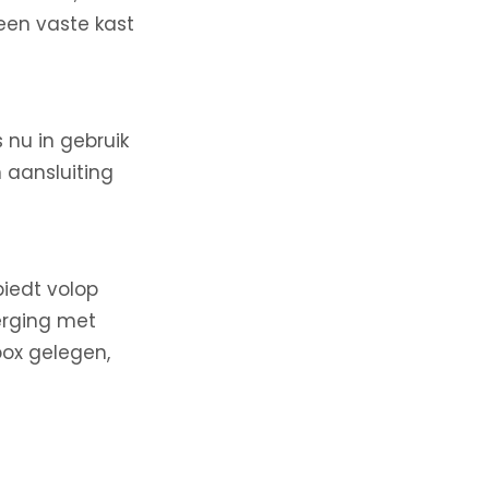
een vaste kast
 nu in gebruik
 aansluiting
biedt volop
berging met
ox gelegen,