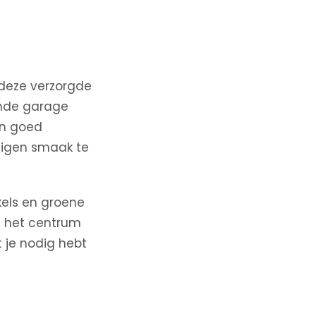
t deze verzorgde
ande garage
en goed
eigen smaak te
kels en groene
an het centrum
t je nodig hebt