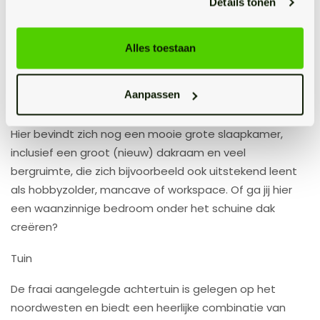
Details tonen
een lange dag niet tot rust kan komen, dan weten wij
het ook niet meer.
Alles toestaan
Tweede verdieping
Aanpassen
Vanuit de overloop op de eerste verdieping is met een
vaste trap de tweede verdieping met airco te bereiken.
Hier bevindt zich nog een mooie grote slaapkamer,
inclusief een groot (nieuw) dakraam en veel
bergruimte, die zich bijvoorbeeld ook uitstekend leent
als hobbyzolder, mancave of workspace. Of ga jij hier
een waanzinnige bedroom onder het schuine dak
creëren?
Tuin
De fraai aangelegde achtertuin is gelegen op het
noordwesten en biedt een heerlijke combinatie van