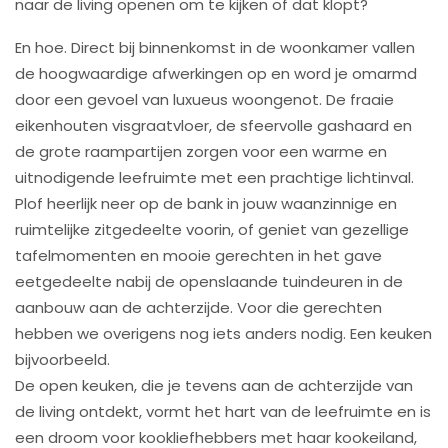
naar de living openen om te kijken of dat klopt?
En hoe. Direct bij binnenkomst in de woonkamer vallen
de hoogwaardige afwerkingen op en word je omarmd
door een gevoel van luxueus woongenot. De fraaie
eikenhouten visgraatvloer, de sfeervolle gashaard en
de grote raampartijen zorgen voor een warme en
uitnodigende leefruimte met een prachtige lichtinval.
Plof heerlijk neer op de bank in jouw waanzinnige en
ruimtelijke zitgedeelte voorin, of geniet van gezellige
tafelmomenten en mooie gerechten in het gave
eetgedeelte nabij de openslaande tuindeuren in de
aanbouw aan de achterzijde. Voor die gerechten
hebben we overigens nog iets anders nodig. Een keuken
bijvoorbeeld.
De open keuken, die je tevens aan de achterzijde van
de living ontdekt, vormt het hart van de leefruimte en is
een droom voor kookliefhebbers met haar kookeiland,