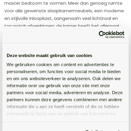
master bedroom te vormen. Meer dan genoeg ruimte
voor alle gewenste slaapkamermeubels, een moderne
en stijlvolle inloopkast, aangenaam veel lichtinval en
top notch afwerkingen; de kamer heeft het allemaal.
De andere slaapkamers overigens net zo, waardoor je
deze goed kan gebruiken als kinderkamers. Mocht je nu
niet zoveel slaapkamers nodig hebben, dan zijn de
Deze website maakt gebruik van cookies
overige ruimtes op deze verdieping bijvoorbeeld ook
We gebruiken cookies om content en advertenties te
uitermate geschikt om in te zetten als studeer- of
personaliseren, om functies voor social media te bieden
logeerkamer. De keuze is helemaal aan jou.
en om ons websiteverkeer te analyseren. Ook delen we
Aan de achterzijde ontdek je de waanzinnig luxe
informatie over uw gebruik van onze site met onze
badkamer, die zo uit een woonblad lijkt te komen. De
partners voor social media, adverteren en analyse. Deze
wellnessruimte is in 2024 volledig vernieuwd en uitgerust
partners kunnen deze gegevens combineren met andere
informatie die u aan ze heeft verstrekt of die ze hebben
met een royale inloopdouche, een stijlvol
verzameld op basis van uw gebruik van hun services.
wastafelmeubel, een aparte toiletruimte met
ingebouwde volautomatische bidet en als absolute
blikvanger een heerlijke infraroodsauna. Als je hier na