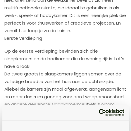
niet. Grenzend aan de eetkamer bevindt zich een
multifunctionele ruimte, die ideaal te gebruiken is als
werk-, speel- of hobbykamer. Dit is een heerlijke plek die
perfect is voor thuiswerken of creatieve projecten. En
vanuit hier loop je zo de tuin in.
Eerste verdieping
Op de eerste verdieping bevinden zich drie
slaapkamers en de badkamer die de woning rijk is. Let’s
have a look!
De twee grootste slaapkamers liggen samen over de
volledige breedte van het huis aan de achterzijde.
Allebei de kamers zijn mooi afgewerkt, aangenaam licht
en meer dan ruim genoeg voor een tweepersoonsbed
en andere gewenste slaapkamermeubels. Kortom:
uitermate geschikt als master bedroom en
kinderkamer. Good night!