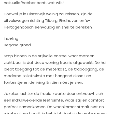
natuurliefhebber bent, wat wils!
Hoewel je in Oisterwijk weinig zal missen, zijn de
uitvalswegen richting Tilburg, Eindhoven en ’s-
Hertogenbosch eenvoudig en snel te bereiken.
Indeling
Begane grond
Stap binnen in de stijlvolle entree, waar meteen
zichtbaar is dat deze woning fraai is afgewerkt. De hal
biedt toegang tot de meterkast, de trapopgang, de
moderne toiletruimte met hangend closet en
fonteintje en de living. En die móét je zien.
Jazeker: achter de fraaie zwarte deur ontvouwt zich
een indrukwekkende leefruimte, waar stijl en comfort
perfect samenkomen. De woonkamer straalt rust en
ruimte uit en baadt in het licht dankzij de grote ramen