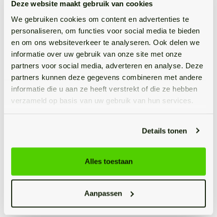
Aan de rechter voorzijde ligt de iets kleinere, fijne derde
Deze website maakt gebruik van cookies
slaapkamer. Deze ruimte zou bijvoorbeeld uitermate
We gebruiken cookies om content en advertenties te
geschikt zijn als tweede kinderkamer, logeerkamer of
personaliseren, om functies voor social media te bieden
thuiswerkplek. Of droomde je altijd al van een
en om ons websiteverkeer te analyseren. Ook delen we
inloopkast?
informatie over uw gebruik van onze site met onze
partners voor social media, adverteren en analyse. Deze
De mooie badkamer vormt het overige vertrek aan de
partners kunnen deze gegevens combineren met andere
voorzijde van de verdieping en zal je, met haar luxe en
informatie die u aan ze heeft verstrekt of die ze hebben
moderne betegeling en heerlijke voorzieningen, ook
verzameld op basis van uw gebruik van hun services.
absoluut niet tegenvallen. De ruimte is uitgerust met
een fijn ligbad, een mooie inloopdouche, een modern
Details tonen
dubbele wastafelmeubel en een toilet. Ontspanning is
hier gegarandeerd.
Alles toestaan
Tweede verdieping
Middels een vaste trap kom je op de zolderverdieping
Aanpassen
terecht, waar het dakraam de ruimte vult met licht en
waar extra bergruimte te vinden is. Ook vind je hier de