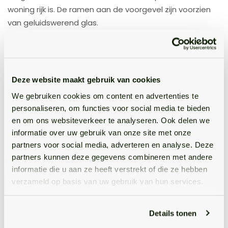
woning rijk is. De ramen aan de voorgevel zijn voorzien
van geluidswerend glas.
De drie slaapkamers zijn aan de linker voorzijde en
linker- en rechter achterzijde gesitueerd. Deze
beschikken allemaal over een inbouwkast en genoeg
Deze website maakt gebruik van cookies
ruimte voor een tweepersoonsbed, waardoor je zelf
We gebruiken cookies om content en advertenties te
kan kijken welke kamer je als master bedroom zou willen
personaliseren, om functies voor social media te bieden
gebruiken. De overige twee kamers kunnen bijvoorbeeld
en om ons websiteverkeer te analyseren. Ook delen we
fijne kinderkamers worden, maar bieden ook ruimte voor
informatie over uw gebruik van onze site met onze
een thuiswerkplek, fitnesskamer of wat jij ook maar wilt
partners voor social media, adverteren en analyse. Deze
realiseren.
partners kunnen deze gegevens combineren met andere
informatie die u aan ze heeft verstrekt of die ze hebben
De badkamer is voorzien van een douchecabine,
verzameld op basis van uw gebruik van hun services.
wastafel en een spiegel.
Tweede verdieping
Details tonen