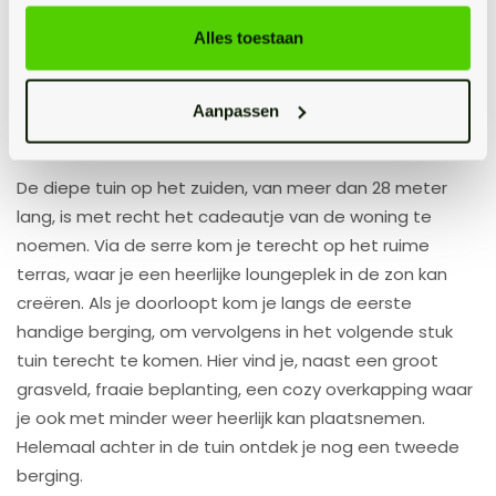
Vanuit de overloop op de eerste verdieping is met een
vlizotrap de tweede verdieping te bereiken. Deze zolder
Alles toestaan
is ideaal voor de nodige opslag. Daarnaast vind je hier
de hr CV-ketel (2014).
Aanpassen
Tuin
De diepe tuin op het zuiden, van meer dan 28 meter
lang, is met recht het cadeautje van de woning te
noemen. Via de serre kom je terecht op het ruime
terras, waar je een heerlijke loungeplek in de zon kan
creëren. Als je doorloopt kom je langs de eerste
handige berging, om vervolgens in het volgende stuk
tuin terecht te komen. Hier vind je, naast een groot
grasveld, fraaie beplanting, een cozy overkapping waar
je ook met minder weer heerlijk kan plaatsnemen.
Helemaal achter in de tuin ontdek je nog een tweede
berging.