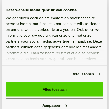
De tuin omsluit de woning en is fraai aangelegd met
sierbestrating, gazon, volwassen bomen en een
Deze website maakt gebruik van cookies
vijverpartij. Aan de achterzijde geniet je van vrij uitzicht
We gebruiken cookies om content en advertenties te
over de aangrenzende weilanden, een idyllische plek
personaliseren, om functies voor social media te bieden
waar rust en natuur samenkomen. Een tuinhuisje biedt
en om ons websiteverkeer te analyseren. Ook delen we
extra bergruimte, en dankzij de royale afmetingen van
informatie over uw gebruik van onze site met onze
het perceel is er altijd wel een zonnig plekje te vinden.
partners voor social media, adverteren en analyse. Deze
partners kunnen deze gegevens combineren met andere
In het midden van de tuin is de wellnessruimte met infra
informatie die u aan ze heeft verstrekt of die ze hebben
rood sauna (ter overname), relaxruimte en het ronde
verzameld op basis van uw gebruik van hun services.
ingebouwde buitenzwembad met kunststof vlonders.
Aan de achterzijde van de tuin in een overkapping met
Details tonen
een extra berging en nog een vuurplaats voor de
heerlijke zomeravonden, zelfs de kippen achter in de
Alles toestaan
ren hebben een fantastisch uitzicht over de landerijen.
Kenmerken
Aanpassen